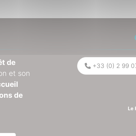
êt de
+33 (0) 2 99 0
on et son
cueil
ions de
Le 