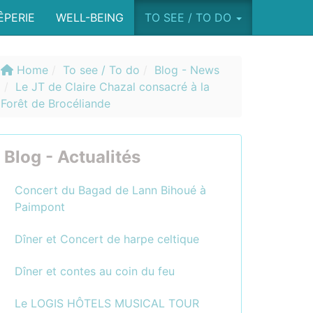
ÊPERIE
WELL-BEING
TO SEE / TO DO
Home
To see / To do
Blog - News
Le JT de Claire Chazal consacré à la
Forêt de Brocéliande
Blog - Actualités
Concert du Bagad de Lann Bihoué à
Paimpont
Dîner et Concert de harpe celtique
Dîner et contes au coin du feu
Le LOGIS HÔTELS MUSICAL TOUR