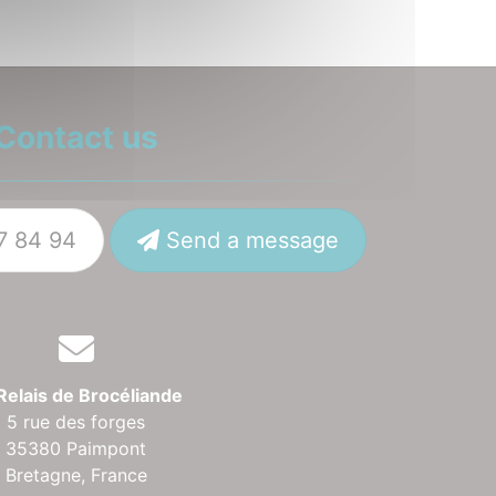
Contact us
7 84 94
Send a message
Relais de Brocéliande
5 rue des forges
35380 Paimpont
Bretagne,
France