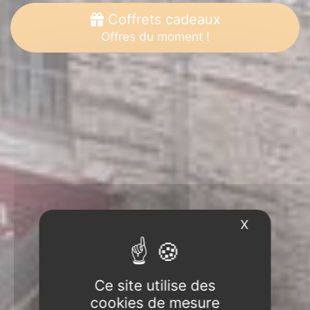
Coffrets cadeaux
Offres du moment !
X
Masquer l
Ce site utilise des
cookies de mesure