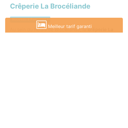
Crêperie La Brocéliande
Nouveau à Paimpont !
Meilleur tarif garanti
Au sein du Relais de Brocéliande, la
crêperie La
Brocéliande
offre aux
amateurs de crêpes et
galettes bretonnes
un cadre
chaleureux
et
authentique
, idéal pour découvrir les
saveurs
locales
.
En savoir plus