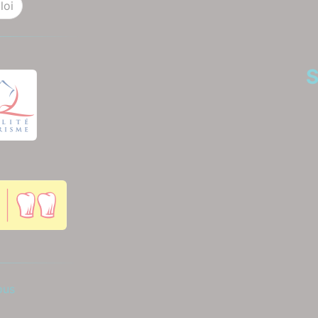
loi
S
ous