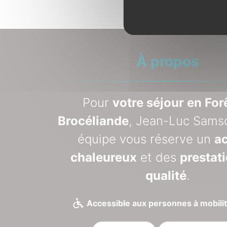
À propos
Pour
votre séjour en For
Brocéliande
, Jean-Luc Sams
équipe vous réserve un
ac
chaleureux
et des
prestat
qualité
.
Accessible aux personnes à mobilit