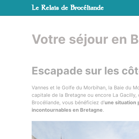
Panneau de gestion des cookies
Le Relais de Brocéliande
aller au contenu
Votre séjour en 
Escapade sur les cô
Vannes et le Golfe du Morbihan, la Baie du M
capitale de la Bretagne ou encore La Gacilly, c
Brocéliande, vous bénéficiez d’
une situation 
incontournables en Bretagne
.