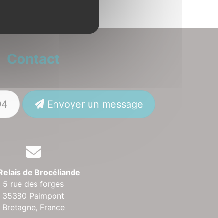
Contact
94
Envoyer un message
Relais de Brocéliande
5 rue des forges
35380 Paimpont
Bretagne,
France