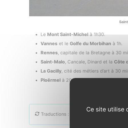
Saint
Le
Mont Saint-Michel
à 1h30.
Vannes
et le
Golfe du Morbihan
à 1h.
Rennes
, capitale de la Bretagne à 30 mi
Saint-Malo
, Cancale, Dinard et la
Côte 
La Gacilly
, cité des métiers d’art à 30 mi
Ploërmel
à 20 min.
Ce site utilis
Traductions :
English
Français