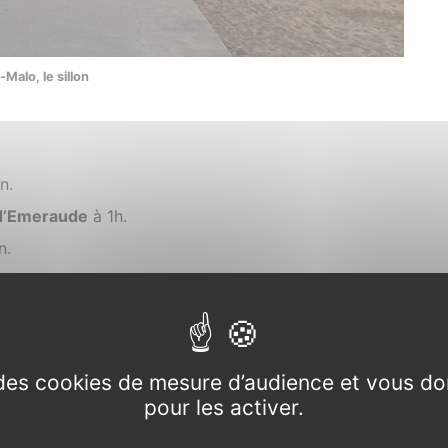
-Malo, le sillon
n.
d’Emeraude
à 1h.
n.
e des cookies de mesure d’audience et vous do
pour les activer.