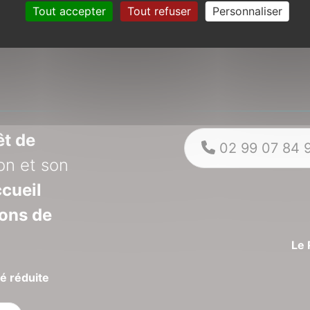
Tout accepter
Tout refuser
Personnaliser
êt de
02 99 07 84 
on et son
cueil
ions de
Le 
é réduite