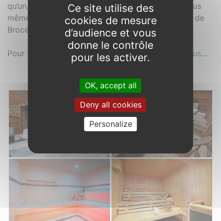
qu’un, qui vous permettra de vous connecter à vous
Ce site utilise des
même et à la nature immense au cœur de la forêt de
cookies de mesure
Brocéliande.
d’audience et vous
donne le contrôle
Pour tout conseil et renseignement,
contactez-nous
...
pour les activer.
OK, accept all
Photos
Deny all cookies
Personalize