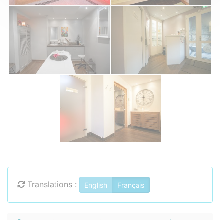
Translations :
English
Français