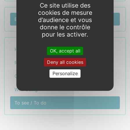
Ce site utilise des
cookies de mesure
d’audience et vous
Blog - News
donne le contrôle
pour les activer.
Hotel Spa
OK, accept all
Deny all cookies
Restaurant
Personalize
Crêperie
Well-being
To see / To do