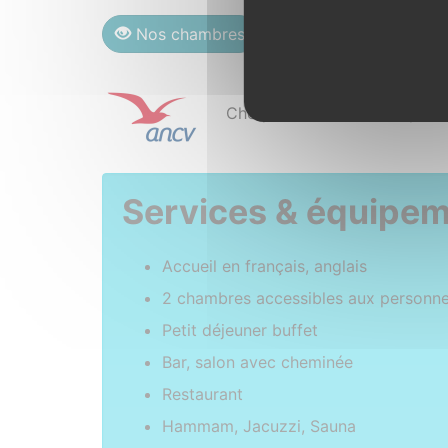
Nos chambres
Institut Spa Brocélian
Chèques vacances acceptés
Services & équipe
Accueil en français, anglais
2 chambres accessibles aux personnes
Petit déjeuner buffet
Bar, salon avec cheminée
Restaurant
Hammam, Jacuzzi, Sauna