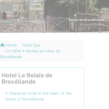
n
Spa
.
Relais de Brocéliande
©Laurent Rannou
Home
Hotel Spa
Un hôtel 4 étoiles au cœur de
Brocéliande
Hotel Le Relais de
Brocéliande
A character hotel in the heart of the
forest of Brocéliande