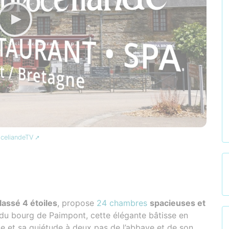
celiandeTV
classé 4 étoiles
, propose
24 chambres
spacieuses et
e du bourg de Paimpont, cette élégante bâtisse en
e et sa quiétude à deux pas de l’abbaye et de son