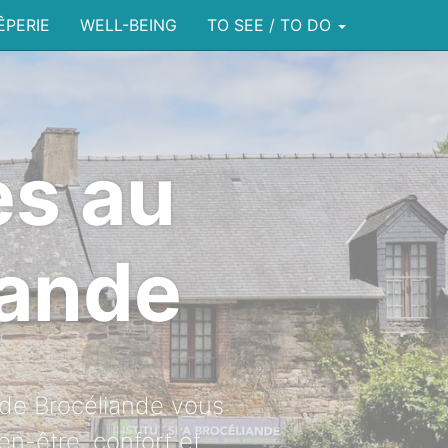
ÊPERIE
WELL-BEING
TO SEE / TO DO
es au
iande
s de Brocéliande vous
en-être, confort et