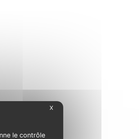
X
Hide cookie banner
nne le contrôle