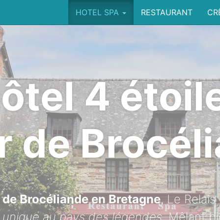
HOTEL SPA
RESTAURANT
CR
ôtel 4 étoil
 de Brocél
 de Brocéliande en Bretagne
, Le Relai
r unique au pays des légendes
. Mêlant bi