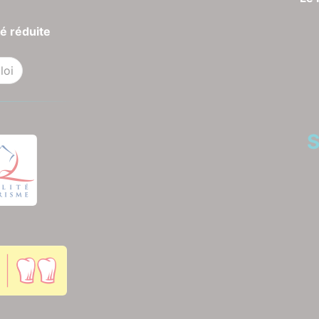
é réduite
loi
S