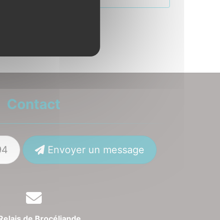
Contact
94
Envoyer un message
Relais de Brocéliande