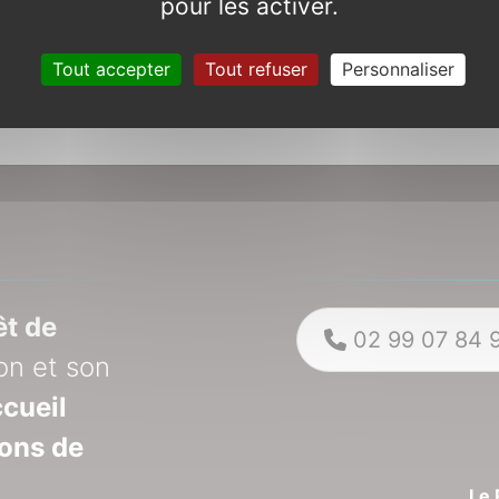
pour les activer.
Tout accepter
Tout refuser
Personnaliser
êt de
02 99 07 84 
on et son
cueil
ions de
Le 