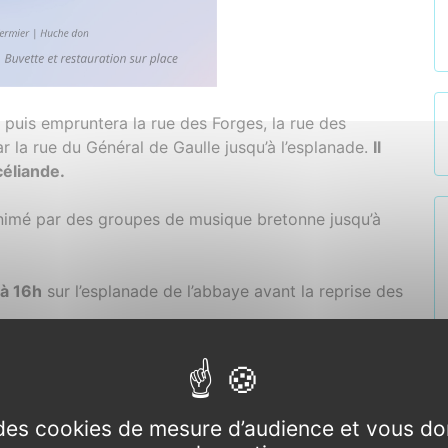
e puis empruntera la rue des Forges, la rue des
ar la rue du Général de Gaulle jusqu’à l’esplanade.
Il
céliande.
imé par des groupes de musique bretonne jusqu’à
 à 16h
sur l’esplanade de l’abbaye avant la reprise des
 : Les Beurdassous, Souffle qui peut, Diskuizh, Huche
e des cookies de mesure d’audience et vous do