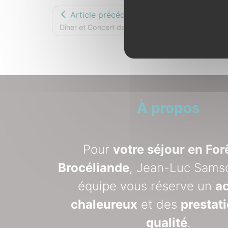
Article précédent
Dîner et Concert de harpe celtique
À propos
Pour
votre séjour en For
Brocéliande
, Jean-Luc Sams
équipe vous réserve un
ac
chaleureux
et des
prestat
qualité
.