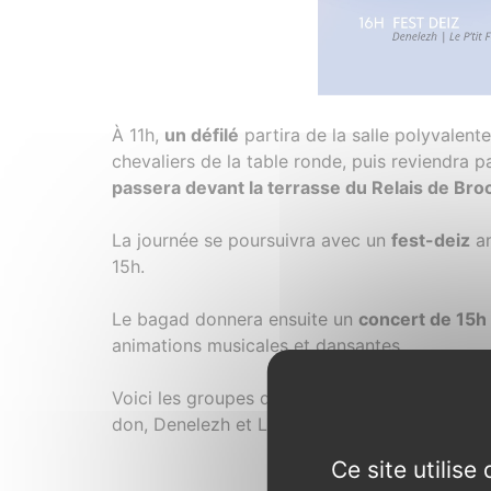
À 11h,
un défilé
partira de la salle polyvalent
chevaliers de la table ronde, puis reviendra p
passera devant la terrasse du Relais de Bro
La journée se poursuivra avec un
fest-deiz
an
15h.
Le bagad donnera ensuite un
concert de 15h
animations musicales et dansantes.
Voici les groupes qui se produiront sur scène
don, Denelezh et Le P’tit Fermier.
Ce site utilis