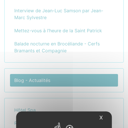
Interview de Jean-Luc Samson par Jean-
Marc Sylvestre
Mettez-vous à l’heure de la Saint Patrick
Balade nocturne en Brocéliande - Cerfs
Bramants et Compagnie
Blog - Actualités
Hôtel Spa
X
Masquer l
Restaurant