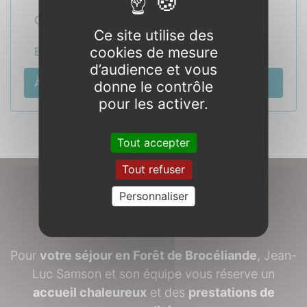
Crêperie
Ce site utilise des
cookies de mesure
Bien-être
d’audience et vous
À voir / À faire
donne le contrôle
pour les activer.
Tout accepter
Tout refuser
Personnaliser
À propos
Pour
votre séjour en Forêt de Brocéliande
, Jean-
Luc Samson et son équipe vous réserve un
accueil chaleureux
et des
prestations de